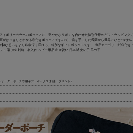
なアイボリーカラーのボックスに、艶やかなリボンを合わせた特別仕様のギフトラッピングで
字面がはっきりとわかる窓付きボックスですので、箱を手にした瞬間から世界にひとつだけの
切な想いをより印象深く届ける、特別なギフトボックスです。 商品カテゴリ：紙袋付き ベ
フト 贈り物 刺繍 名入れ ベビー用品 出産祝い 日本製 女の子 男の子
ルオーダーポーチ専用ギフトボックス(刺繍・プリント）