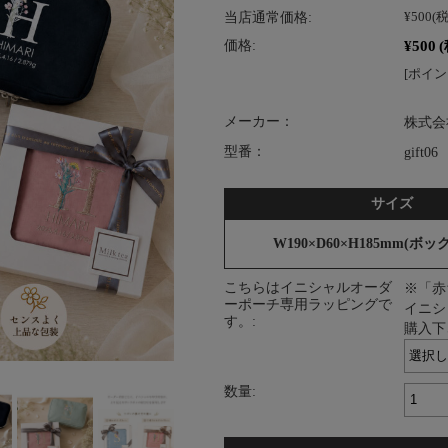
当店通常価格:
¥500
(
¥500
価格:
[ポイン
メーカー：
株式会
型番：
gift06
サイズ
W190×D60×H185mm(ボ
こちらはイニシャルオーダ
※「赤
ーポーチ専用ラッピングで
イニシ
す。:
購入下
数量: