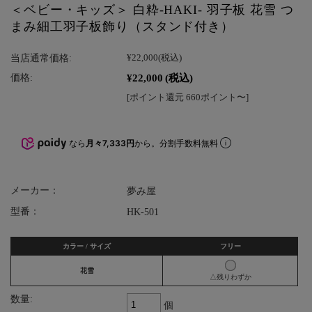
＜ベビー・キッズ＞ 白粋-HAKI- 羽子板 花雪 つ
まみ細工羽子板飾り（スタンド付き）
当店通常価格:
¥22,000
(税込)
¥22,000
(税込)
価格:
[ポイント還元 660ポイント〜]
なら
月々7,333円
から。分割手数料無料
メーカー：
夢み屋
型番：
HK-501
カラー / サイズ
フリー
花雪
△残りわずか
数量:
個