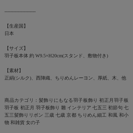
---------------------
【生産国】
日本
【サイズ】
羽子板本体 約 W9.5×H20cm(スタンド、敷物付き)
【素材】
正絹(シルク)、西陣織、ちりめんレーヨン、厚紙、木、他
商品カテゴリ：髪飾りにもなる羽子板飾り 初正月羽子板
羽子板 初正月 羽子板飾り 雛 インテリア 七五三 初節句 七
五三髪飾りリボン 三歳 七歳 京都 ちりめん細工 和風 和小
物 和雑貨 女の子