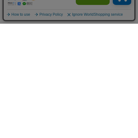
お買い物ガイド
マイページ
新着アイテム
再入荷アイテム
ランキング
ホーム
ミルクティーについて
お知らせ
コラム
スタッフブログ
Giftについて
Milk teaメンバーズクラブについて