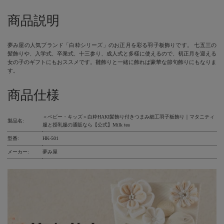
商品説明
夢み屋の人気ブランド「白粋シリーズ」のお正月を彩る羽子板飾りです。 七五三の
髪飾りや、入学式、卒業式、十三参り、成人式と多様に使えるので、初正月を迎える
女の子のギフトにもおススメです。雛飾りと一緒に飾れば豪華な節句飾りにもなりま
す。
商品仕様
＜ベビー・キッズ＞白粋HAKI髪飾り付きつまみ細工羽子板飾り｜マタニティ
製品名:
服と授乳服の通販なら【公式】Milk tea
型番:
HK-501
メーカー:
夢み屋