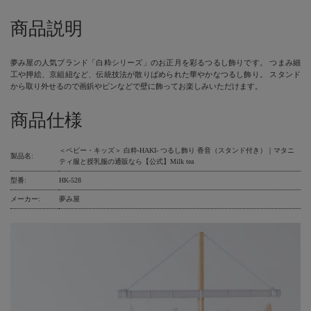
商品説明
夢み屋の人気ブランド「白粋シリーズ」のお正月を彩るつるし飾りです。 つまみ細
工や押絵、京組紐など、伝統技法が散りばめられた華やかなつるし飾り。 スタンド
から取り外せるので画鋲やピンなどで壁に飾ってお楽しみいただけます。
商品仕様
＜ベビー・キッズ＞ 白粋-HAKI- つるし飾り 香音（スタンド付き）｜マタニ
製品名:
ティ服と授乳服の通販なら【公式】Milk tea
型番:
HK-528
メーカー:
夢み屋