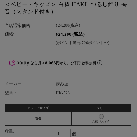
＜ベビー・キッズ＞ 白粋-HAKI- つるし飾り 香
音（スタンド付き）
当店通常価格:
¥24,200
(税込)
¥24,200
(税込)
価格:
[ポイント還元 726ポイント〜]
なら
月々8,066円
から。分割手数料無料
メーカー：
夢み屋
型番：
HK-528
カラー / サイズ
フリー
香音
△残りわずか
数量:
個