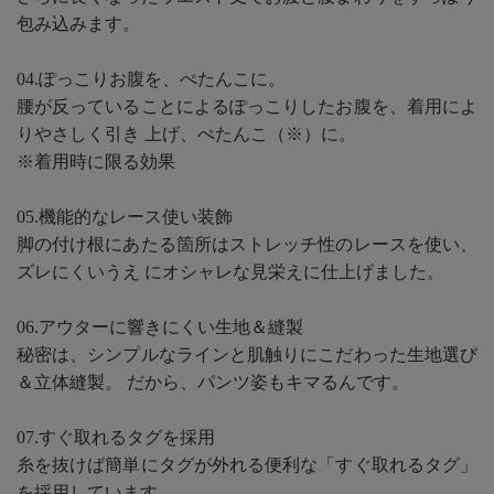
包み込みます。
04.ぽっこりお腹を、ぺたんこに。
腰が反っていることによるぽっこりしたお腹を、着用によ
りやさしく引き 上げ、ぺたんこ（※）に。
※着用時に限る効果
05.機能的なレース使い装飾
脚の付け根にあたる箇所はストレッチ性のレースを使い、
ズレにくいうえ にオシャレな見栄えに仕上げました。
06.アウターに響きにくい生地＆縫製
秘密は、シンプルなラインと肌触りにこだわった生地選び
＆立体縫製。 だから、パンツ姿もキマるんです。
07.すぐ取れるタグを採用
糸を抜けば簡単にタグが外れる便利な「すぐ取れるタグ」
を採用しています。