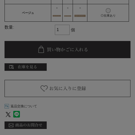
×
×
×
ベージュ
◎在庫あり
数量:
個
返品交換について