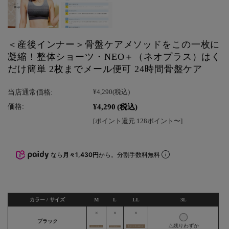
＜産後インナー＞骨盤ケアメソッドをこの一枚に
凝縮！整体ショーツ・NEO＋（ネオプラス）はく
だけ簡単 2枚までメール便可 24時間骨盤ケア
当店通常価格:
¥4,290
(税込)
¥4,290
(税込)
価格:
[ポイント還元 128ポイント〜]
なら
月々1,430円
から。分割手数料無料
カラー / サイズ
M
L
LL
3L
×
×
×
ブラック
△残りわずか