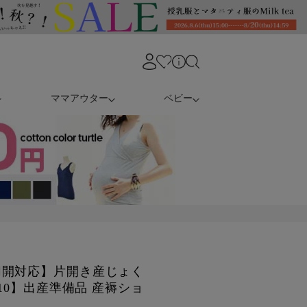
ママアウター
ベビー
切開対応】片開き産じょく
610】出産準備品 産褥ショ