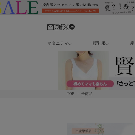
マタニティ
授乳服
産
TOP
全商品