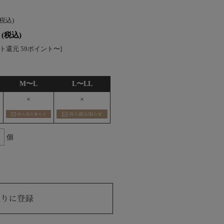
(税込)
(税込)
ト還元 59ポイント〜]
M〜L
L〜LL
×
×
個