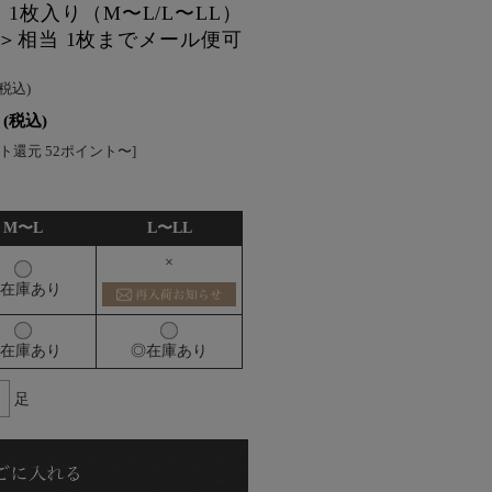
1枚入り（M〜L/L〜LL）
ール＞相当 1枚までメール便可
(税込)
(税込)
ト還元 52ポイント〜]
M〜L
L〜LL
×
在庫あり
在庫あり
◎在庫あり
足