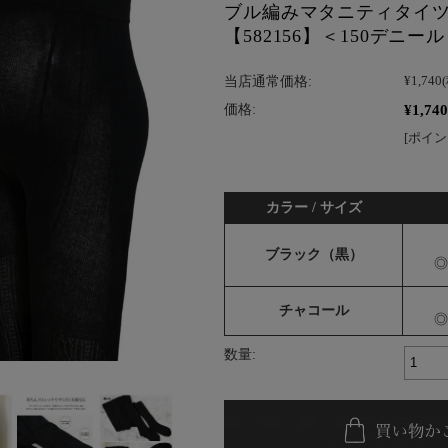
ブル編みマタニティタイツ 
【582156】＜150デニ
当店通常価格:
¥1,740
¥1,740
価格:
[ポイン
カラー / サイズ
ブラック（黒）
◎
チャコール
◎
数量: