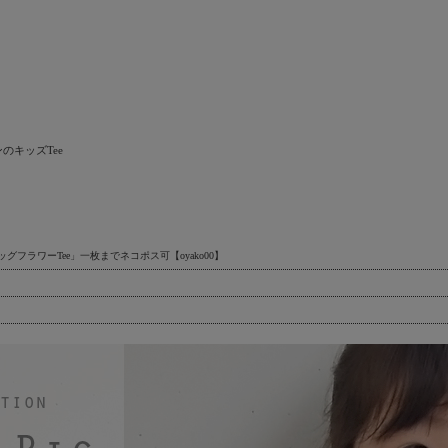
のキッズTee
グフラワーTee」一枚までネコポス可【oyako00】