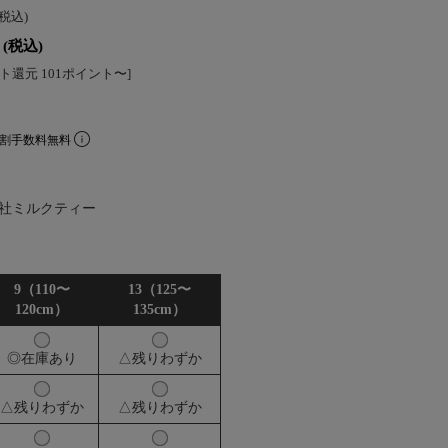
(税込)
(税込)
ト還元 101ポイント〜]
分割手数料無料
社ミルクティー
9（110〜
13（125〜
120cm）
135cm）
◎在庫あり
△残りわずか
△残りわずか
△残りわずか