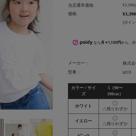
当店通常価格:
¥3,390
¥3,390
価格:
[ポイン
なら
月々1,130円
から。
メーカー：
株式会
型番：
k019
カラー / サイ
5（90〜
ズ
100cm）
ホワイト
△残りわずか
イエロー
△残りわずか
ピンク