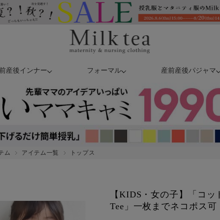
前産後インナー
フォーマル
産前産後パジャマ
テム
アイテム一覧
トップス
【KIDS・女の子】「コ
Tee」一枚までネコポス可【o