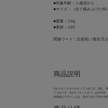
■対象年齢：１歳頃から
■サイズ：（全て積み上げた時）高
■重量：230g
■素材：ABS
関連ワード：出産祝い/新生児/おも
商品説明
Kid O キッドオーのカップつみです。積む
プつみです。Kid O（キッドオー）は20
特徴的なデザインには、安全であり子供の発