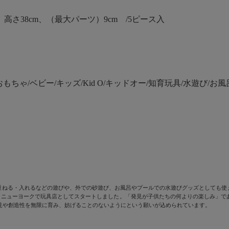
さ38cm、（最大パーツ）9cm /5ピース入
ちゃ/ベビー/キッズ/Kid O/キッドオー/知育玩具/水遊び/お
・重ねる・入れるなどの遊びや、外での砂遊び、お風呂やプールでの水遊びグッズとしても使え
04年、ニューヨークで玩具店としてスタートしました。「発見が子供たちの何よりの楽しみ」
見や創造性を無限に育み、妨げることのないようにという願いが込められています。