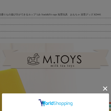
の遊び方ができるカップつみ Stack&Fit cups 知育玩具 おもちゃ 浴育グッズ KD441