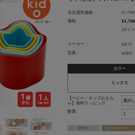
当店通常価格:
¥1,760
¥1,760
価格:
[ポイン
メーカー：
kid O
型番：
kd441
カラー
ミックス
【ベビー・キッズおもち
ゃ】無料ラッピング:
数量: