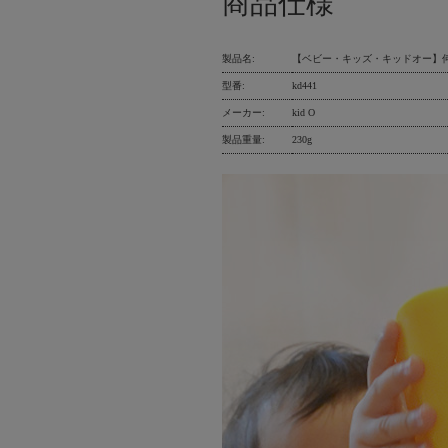
商品仕様
製品名:
【ベビー・キッズ・キッドオー】何通りも
型番:
kd441
メーカー:
kid O
製品重量:
230g