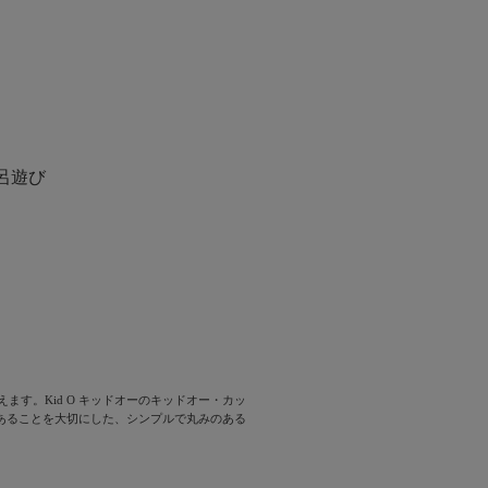
風呂遊び
ます。Kid O キッドオーのキッドオー・カッ
であることを大切にした、シンプルで丸みのある