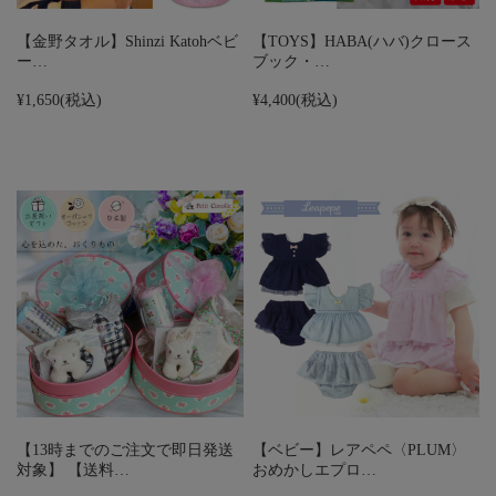
【金野タオル】Shinzi Katohベビ
【TOYS】HABA(ハバ)クロース
ー…
ブック・…
¥1,650
(税込)
¥4,400
(税込)
【13時までのご注文で即日発送
【ベビー】レアペペ〈PLUM〉
対象】 【送料…
おめかしエプロ…