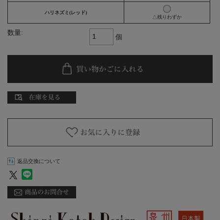
ハリネズミ(レッド)
△残りわずか
数量:
個
返品交換について