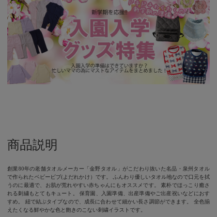
商品説明
創業80年の老舗タオルメーカー「金野タオル」がこだわり抜いた名品・泉州タオル
で作られたベビービブ(よだれかけ）です。 ふんわり優しいタオル地なので口元を拭
うのに最適で、お肌が荒れやすい赤ちゃんにもオススメです。 素朴でほっこり癒さ
れる刺繍もとてもキュート。 保育園、入園準備、出産準備やご出産祝いなどにおす
すめ。 紐で結ぶタイプなので、成長に合わせて細かい長さ調節ができます。 全色揃
えたくなる鮮やかな色と飽きのこない刺繍イラストです。