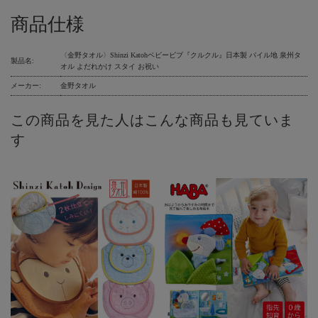
商品仕様
〈金野タオル〉Shinzi Katohベビービブ『クルクル』日本製 パイル地 泉州タ
製品名:
オル よだれかけ スタイ お祝い
メーカー:
金野タオル
この商品を見た人はこんな商品も見ていま
す