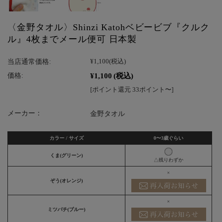
〈金野タオル〉Shinzi Katohベビービブ『クルク
ル』4枚までメール便可 日本製
当店通常価格:
¥1,100
(税込)
¥1,100
(税込)
価格:
[ポイント還元 33ポイント〜]
メーカー：
金野タオル
カラー / サイズ
0〜3歳ぐらい
くま(グリーン)
△残りわずか
×
ぞう(オレンジ)
×
ミツバチ(ブルー)