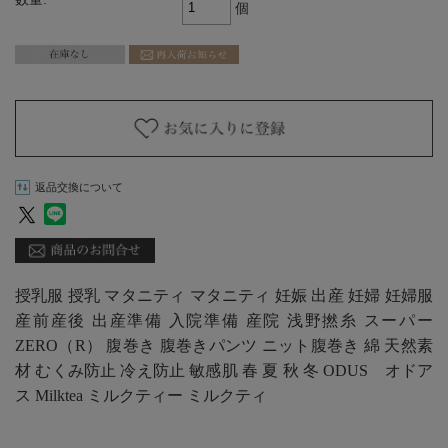
個
返品交換について
授乳服 授乳 マタニティ マタニティ 妊娠 出産 妊婦 妊婦服
産前産後 出産準備 入院準備 産院 浅野撚糸 スーパー
ZERO（R） 腹巻き 腹巻きパンツ ニット腹巻き 綿 天然素
材 むくみ防止 冷え防止 敏感肌 春 夏 秋 冬 ODUS オドア
ス Milktea ミルクティー ミルクティ