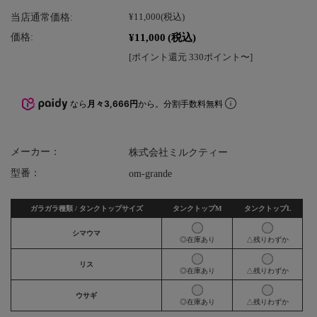
当店通常価格:
¥11,000
(税込)
¥11,000
(税込)
価格:
[ポイント還元 330ポイント〜]
なら
月々3,666円
から。分割手数料無料
メーカー：
株式会社ミルクティー
型番：
om-grande
ガラガラ種類 / タンクトップサイズ
タンクトップM
タンクトップL
シマウマ
◎在庫あり
△残りわずか
リス
◎在庫あり
△残りわずか
ウサギ
◎在庫あり
△残りわずか