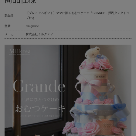
【プレミアムギフト】ママに贈るおむつケーキ「GRANDE」授乳タンクトッ
製品名:
プ付き
型番:
om-grande
メーカー:
株式会社ミルクティー