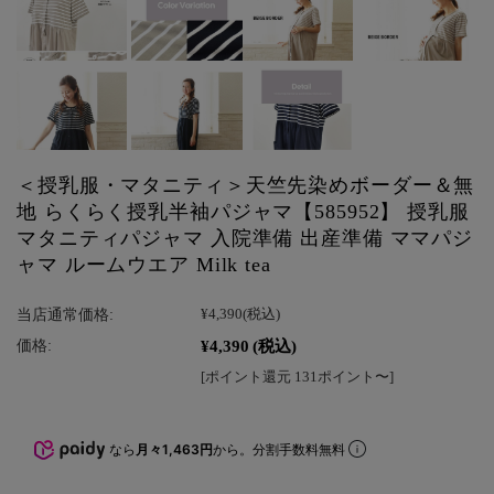
＜授乳服・マタニティ＞天竺先染めボーダー＆無
地 らくらく授乳半袖パジャマ【585952】 授乳服
マタニティパジャマ 入院準備 出産準備 ママパジ
ャマ ルームウエア Milk tea
当店通常価格:
¥4,390
(税込)
¥4,390
(税込)
価格:
[ポイント還元 131ポイント〜]
なら
月々1,463円
から。分割手数料無料