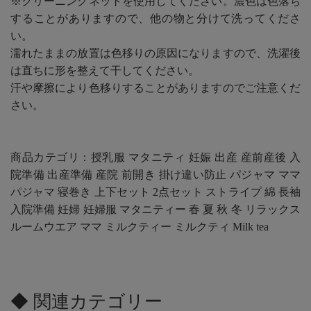
※クリーニングネットを使用してください。濃色は色落ち
することがありますので、他の物と分けて洗ってくださ
い。
濡れたままの放置は色移りの原因になりますので、洗濯後
は直ちに形を整えて干してください。
汗や摩擦により色移りすることがありますのでご注意くだ
さい。
商品カテゴリ：授乳服 マタニティ 妊娠 出産 産前産後 入
院準備 出産準備 産院 前開き 掛け違い防止 パジャマ ママ
パジャマ 寝巻き 上下セット 2点セット ストライプ 綿 長袖
入院準備 妊婦 妊婦服 マタニティー 春 夏 秋 冬 リラックス
ルームウエア ママ ミルクティー ミルクティ Milk tea
◆ 関連カテゴリー