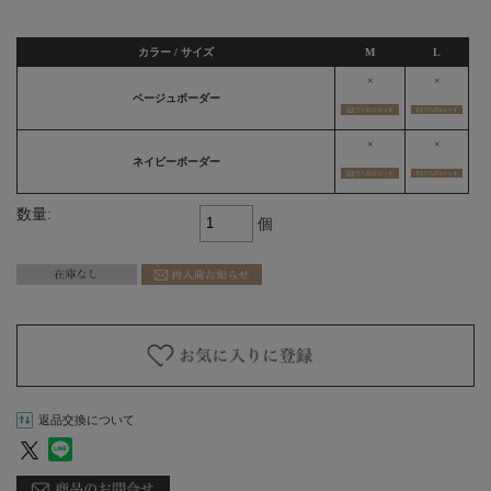
カラー / サイズ
M
L
×
×
ベージュボーダー
×
×
ネイビーボーダー
数量:
個
返品交換について