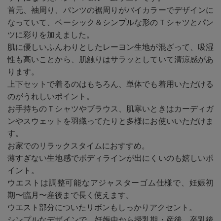
首元、袖周り、パンツの裾周りがバイカラーでデザインに
なっていて、ベーシック＆シンプルな形のＴシャツとパン
ツに彩りを加えました。
肌に優しいふんわりとしたレーヨン生地が混ざって、吸湿
性も高いことから、肌触りはサラッとしていて清涼感があ
ります。
上下セットで着るのはもちろん、単体でも着用いただける
のがうれしいポイント。
お手持ちのＴシャツやブラウス、肌寒いときはカーディガ
ンやスウェットを羽織ってたりと多様にお使いいただけま
す。
お家でのリラックスタイムにおすすめ。
薄すぎない生地感でボディラインが出にくいのも嬉しいポ
イント。
ウエストは調整可能なアジャスターゴム仕様で、妊娠初
期〜臨月〜産後まで長く使えます。
ウエスト部分についたリボンもしっかりアクセント。
シンプルなデザインで、妊娠中から授乳期・産後、卒乳後