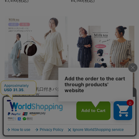
¥3,490
(税込)
¥4,940
(税込)
＜産前産後・授乳口付きパジャ
マ＞ふくれジャガ…
【13時までのご注文で即日発送
対象】＜マタニ…
¥4,940
(税込)
¥6,990
(税込)