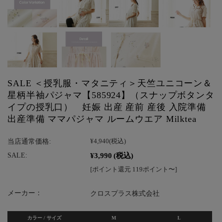
SALE ＜授乳服・マタニティ＞天竺ユニコーン＆
星柄半袖パジャマ【585924】（スナップボタンタ
イプの授乳口） 妊娠 出産 産前 産後 入院準備
出産準備 ママパジャマ ルームウエア Milktea
当店通常価格:
¥4,940
(税込)
¥3,990
(税込)
SALE:
[ポイント還元 119ポイント〜]
メーカー：
クロスプラス株式会社
カラー / サイズ
M
L