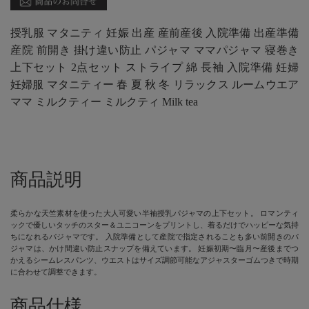
授乳服 マタニティ 妊娠 出産 産前産後 入院準備 出産準備
産院 前開き 掛け違い防止 パジャマ ママパジャマ 寝巻き
上下セット 2点セット ストライプ 綿 長袖 入院準備 妊婦
妊婦服 マタニティー 春 夏 秋 冬 リラックス ルームウエア
ママ ミルクティー ミルクティ Milk tea
商品説明
柔らかな天竺素材を使った大人可愛い半袖授乳パジャマの上下セット。 ロマンティ
ックで優しいタッチのスター＆ユニコーンをプリントし、着るだけでハッピーな気持
ちになれるパジャマです。 入院準備として産院で指定されることも多い前開きのパ
ジャマは、かけ間違い防止スナップを備えています。 妊娠初期〜臨月〜産後までつ
かえるシームレスパンツ、ウエストはサイズ調節可能なアジャスターゴムつきで時期
に合わせて調整できます。
商品仕様