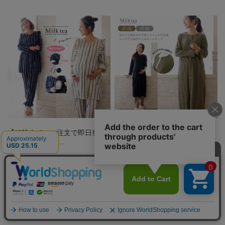
【13時までのご注文で即日発送
＜産前産後・授乳口付きパジャ
対象】＜マタニ…
マ＞ワッフルワン…
¥6,990
(税込)
¥5,990
(税込)