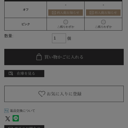
×
×
オフ
ピンク
△残りわずか
△残りわずか
数量:
個
返品交換について