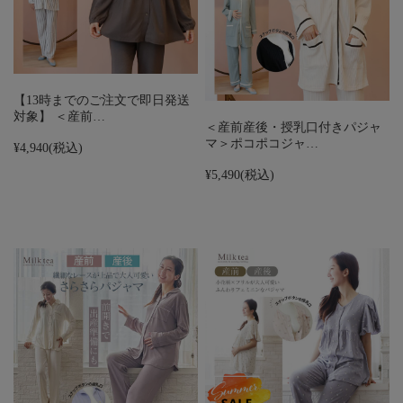
【13時までのご注文で即日発送
対象】 ＜産前…
＜産前産後・授乳口付きパジャ
マ＞ポコポコジャ…
¥4,940
(税込)
¥5,490
(税込)