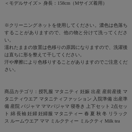
＜モデルサイズ＞ 身長：158cm（Mサイズ着用）
※クリーニングネットを使用してください。濃色は色落ち
することがありますので、他の物と分けて洗ってくださ
い。
濡れたままの放置は色移りの原因になりますので、洗濯後
は直ちに形を整えて干してください。
汗や摩擦により色移りすることがありますのでご注意くだ
さい。
商品カテゴリ：授乳服 マタニティ 妊娠 出産 産前産後 マ
タニティウエア マタニティファッション 入院準備 出産準
備 産院 パジャマ ママパジャマ 寝巻き 上下セット 2点セッ
ト 綿 長袖 妊婦 妊婦服 マタニティー 春 夏 秋 冬 リラック
ス ルームウエア ママ ミルクティー ミルクティ Milk tea