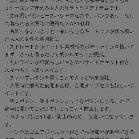
・ほど良い厚みで、パジャマとしても部屋着としてもオー
ルシーズンで使える大人のリラックスアイテムです。
・丈が長いワンピースパジャマなので、パンツあり・なし
で着られる入院時に便利な２WAY仕様。
・首回りをすっきりと上品に見せるキーネックが落ち着い
た大人の女性の雰囲気に。
・ストレートシルエットや素材感でボディラインを拾いす
ぎず、さっと着るだけで美シルエットが完成。
・丸いラインが可愛らしい大きめのサイドポケット付き。
スマホもすっぽり入ります。
・スナップボタンを開くことでさっと簡単授乳。
・入院時に便利な前開き仕様。全開タイプなのも嬉しいポ
イントです。
・第１ボタン、第４ボタンより下をボタンにすることで、
簡単に開いてはだけてしまうことを防止します。
・スナップはかけ違い防止のため、色違いになっていま
す。
・パンツはゴムアジャスター付きでお腹部分が調整できる