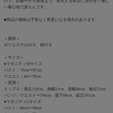
ので、妊娠中から産後まで、変化する体型に合わせて優し
い着心地で楽ちんです。
■商品の価格は予告なく変更になる場合があります。
＜素材＞
ポリエステル65％、綿35％
＜サイズ＞
●マタニティMサイズ
バスト：79cm〜87cm
ウエスト：64〜70cm
＜実測＞
トップス：着丈110cm、身幅51cm、肩幅40cm、袖丈55cm
パンツ：ウエスト〜106cm、股下66cm、総丈101cm
●マタニティLサイズ
バスト：86cm〜94cm