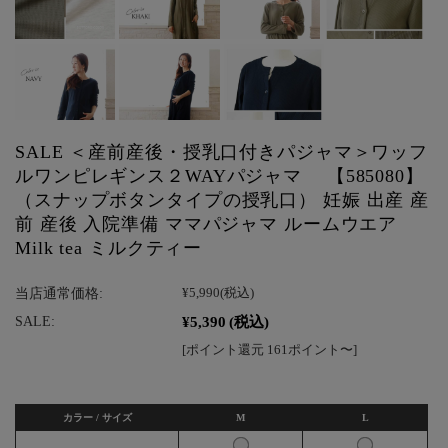
SALE ＜産前産後・授乳口付きパジャマ＞ワッフ
ルワンピレギンス２WAYパジャマ 【585080】
（スナップボタンタイプの授乳口） 妊娠 出産 産
前 産後 入院準備 ママパジャマ ルームウエア
Milk tea ミルクティー
当店通常価格:
¥5,990
(税込)
¥5,390
(税込)
SALE:
[ポイント還元 161ポイント〜]
カラー / サイズ
M
L