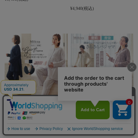
¥4,940
(税込)
＜授乳服・マタニティ＞ママに
＜産前産後・授乳口付きパジャ
も赤ちゃんにも…
マ＞レース使いパ…
¥6,590
(税込)
¥5,490
(税込)