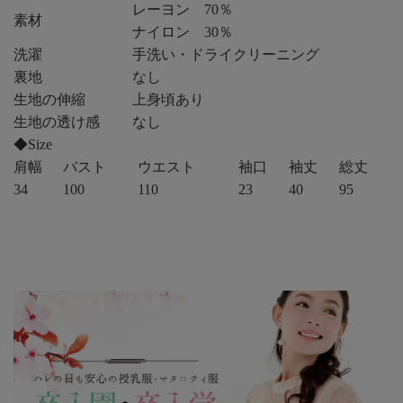
レーヨン 70％
素材
ナイロン 30％
洗濯
手洗い・ドライクリーニング
裏地
なし
生地の伸縮
上身頃あり
生地の透け感
なし
◆Size
肩幅
バスト
ウエスト
袖口
袖丈
総丈
34
100
110
23
40
95