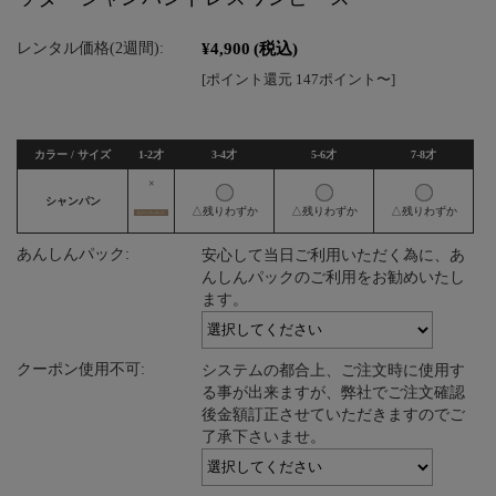
¥4,900
(税込)
レンタル価格(2週間):
[ポイント還元 147ポイント〜]
カラー / サイズ
1-2才
3-4才
5-6才
7-8才
×
シャンパン
△残りわずか
△残りわずか
△残りわずか
あんしんパック:
安心して当日ご利用いただく為に、あ
んしんパックのご利用をお勧めいたし
ます。
クーポン使用不可:
システムの都合上、ご注文時に使用す
る事が出来ますが、弊社でご注文確認
後金額訂正させていただきますのでご
了承下さいませ。