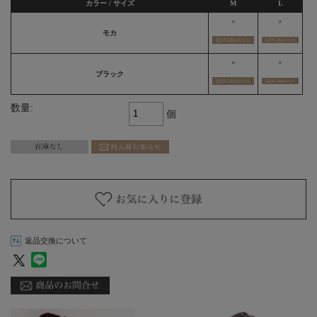
カラー / サイズ
M
L
×
×
モカ
×
×
ブラック
数量:
個
返品交換について