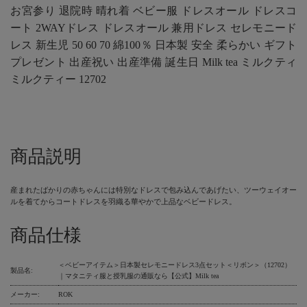
お宮参り 退院時 晴れ着 ベビー服 ドレスオール ドレスコ
ート 2WAYドレス ドレスオール 兼用ドレス セレモニード
レス 新生児 50 60 70 綿100％ 日本製 安全 柔らかい ギフト
プレゼント 出産祝い 出産準備 誕生日 Milk tea ミルクティ
ミルクティー 12702
商品説明
産まれたばかりの赤ちゃんには特別なドレスで包み込んであげたい、ツーウェイオー
ルを着てからコートドレスを羽織る華やかで上品なベビードレス。
商品仕様
＜ベビーアイテム＞日本製セレモニードレス3点セット＜リボン＞（12702）
製品名:
｜マタニティ服と授乳服の通販なら【公式】Milk tea
メーカー:
ROK