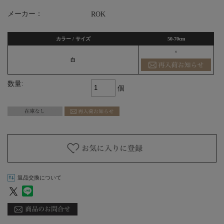
メーカー：
ROK
カラー / サイズ
50-70cm
×
白
数量:
個
返品交換について