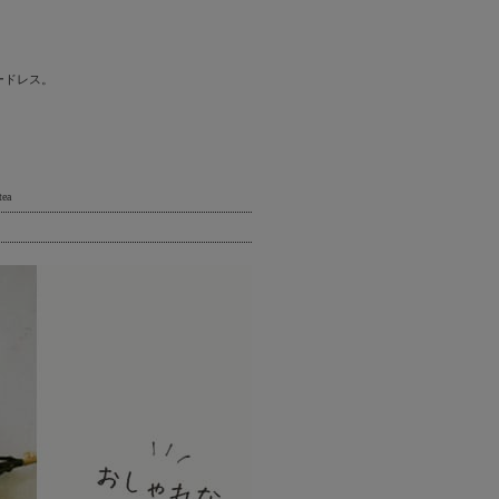
ードレス。
ea