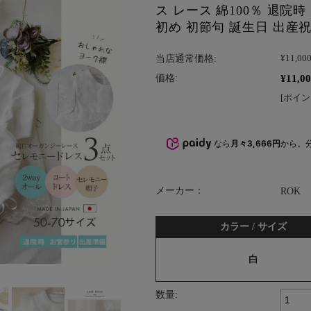
ス レース 綿100％ 退院
初め 初節句 誕生日 出産
当店通常価格:
¥11,00
¥11,0
価格:
[ポイン
なら
月々3,666円
から。
メーカー：
ROK
カラー / サイズ
白
数量: