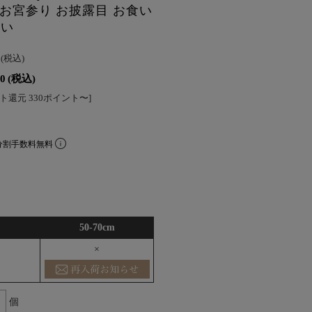
時 お宮参り お披露目 お食い
祝い
0
(税込)
00
(税込)
ト還元 330ポイント〜]
分割手数料無料
50-70cm
×
個