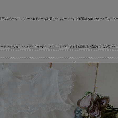
ー帽子の3点セット。ツーウェイオールを着てからコートドレスを羽織る華やかで上品なベビ
ドレス3点セット＜スクエアヨーク＞（67702）｜マタニティ服と授乳服の通販なら【公式】Milk t