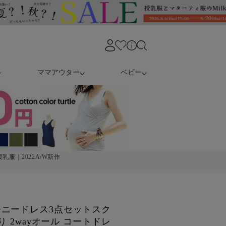
ママアウター
ベビー
乳服｜2022A/W新作
ニードレス3点セットスク
り 2wayオール コートドレ