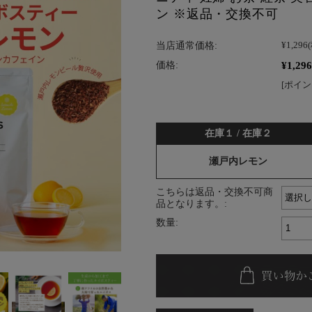
ン ※返品・交換不可
当店通常価格:
¥1,296
¥1,296
価格:
[ポイン
在庫１ / 在庫２
瀬戸内レモン
こちらは返品・交換不可商
品となります。:
数量: