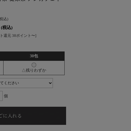
(税込)
(税込)
ト還元 38ポイント〜]
30包
△残りわずか
個