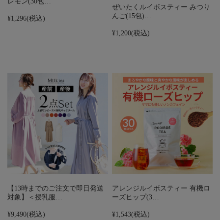
レモン(30包…
ぜいたくルイボスティー みつり
んご(15包)…
¥1,296
(税込)
¥1,200
(税込)
【13時までのご注文で即日発送
アレンジルイボスティー 有機ロ
対象】＜授乳服…
ーズヒップ(3…
¥9,490
(税込)
¥1,543
(税込)