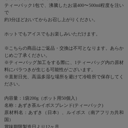
ティーパック1包で、沸騰したお湯400〜500ml程度を注い
で
約3分ほどおいてからお召し上がりください。
ホットでもアイスでもお楽しみいただけます。
※こちらの商品はご返品・交換は不可となります。あらか
じめご了承ください。
※ティーバッグ加工をする際に、1ティーバッグ内の原材
料にバラつきが生じる可能性がございます。
※直射日光、高温多湿な場所を避けて冷暗所で保存してく
ださい。
内容量：1袋200g（ポット用50個入）
名称：あずき茶ルイボスブレンド(ティーバック)
原材料名：あずき（日本）、ルイボス（南アフリカ共和
国）
賞味期限製造日より12ヶ月