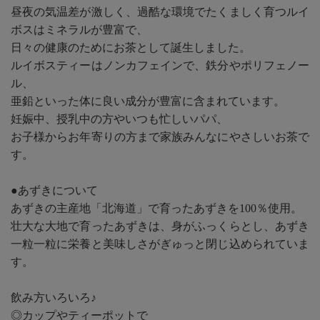
昼夜の気温差が激しく、過酷な環境でたくましく育つルイ
ボスはミネラルが豊富で、
日々の健康のためにお茶として誕生しました。
ルイボスティーはノンカフェインで、鉄分やポリフェノー
ル、
亜鉛といった体に良い成分が豊富に含まれています。
妊娠中、授乳中の方やいつも忙しいパパ、
お子様からお年寄りの方まで家族みんなにやさしいお茶で
す。
●あずきについて
あずきの主産地「北海道」で育ったあずきを100％使用。
壮大な大地で育ったあずきは、身がふっくらとし、あずき
一粒一粒に栄養と美味しさがぎゅっと閉じ込められていま
す。
飲み方いろいろ♪
◎カップやティーポットで