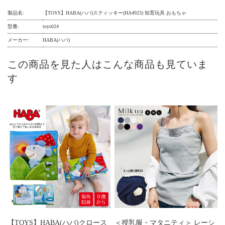
製品名:
【TOYS】HABA(ハバ)スティッキー(HA4923) 知育玩具 おもちゃ
型番:
toys024
メーカー:
HABA(ハバ)
この商品を見た人はこんな商品も見ていま
す
【TOYS】HABA(ハバ)クロース
＜授乳服・マタニティ＞ レーシ