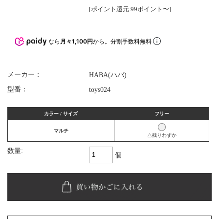
[ポイント還元 99ポイント〜]
なら
月々1,100円
から。分割手数料無料
メーカー：
HABA(ハバ)
型番：
toys024
カラー / サイズ
フリー
マルチ
△残りわずか
数量:
個