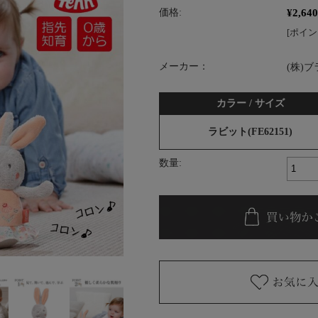
¥2,640
価格:
[ポイン
メーカー：
(株)
カラー / サイズ
ラビット(FE62151)
数量: