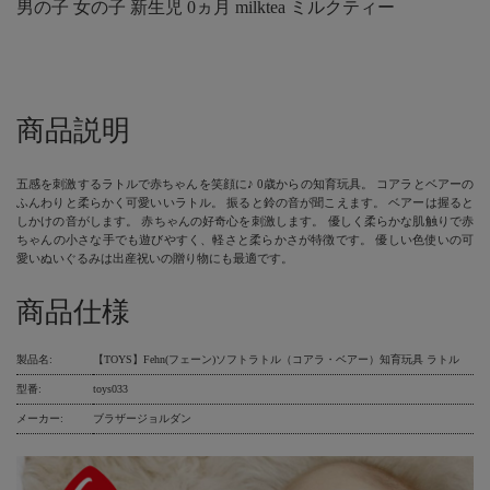
男の子 女の子 新生児 0ヵ月 milktea ミルクティー
商品説明
五感を刺激するラトルで赤ちゃんを笑顔に♪ 0歳からの知育玩具。 コアラとベアーの
ふんわりと柔らかく可愛いいラトル。 振ると鈴の音が聞こえます。 ベアーは握ると
しかけの音がします。 赤ちゃんの好奇心を刺激します。 優しく柔らかな肌触りで赤
ちゃんの小さな手でも遊びやすく、軽さと柔らかさが特徴です。 優しい色使いの可
愛いぬいぐるみは出産祝いの贈り物にも最適です。
商品仕様
製品名:
【TOYS】Fehn(フェーン)ソフトラトル（コアラ・ベアー）知育玩具 ラトル
型番:
toys033
メーカー:
ブラザージョルダン