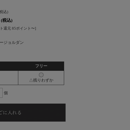
(税込)
(税込)
ト還元 85ポイント〜]
ージョルダン
フリー
△残りわずか
個