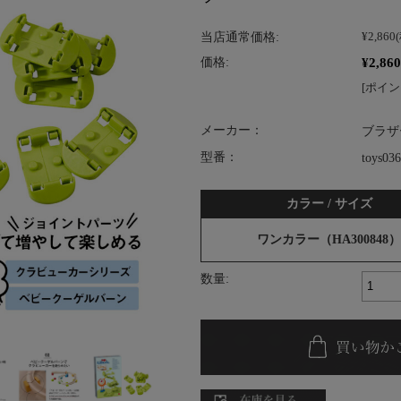
当店通常価格:
¥2,860
¥2,860
価格:
[ポイン
メーカー：
ブラザ
型番：
toys036
カラー / サイズ
ワンカラー（HA300848）
数量: