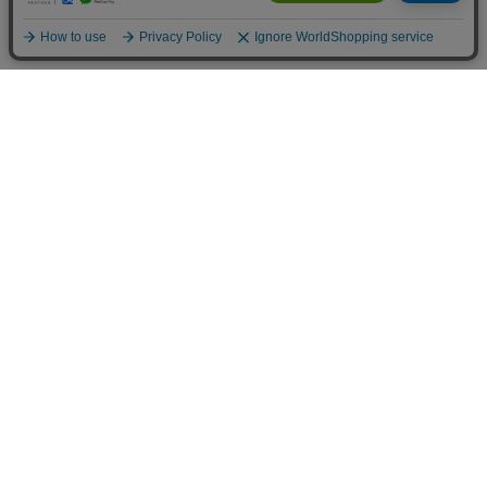
お買い物ガイド
マイページ
新着アイテム
再入荷アイテム
ランキング
ホーム
ミルクティーについて
お知らせ
コラム
スタッフブログ
Giftについて
Milk teaメンバーズクラブについて