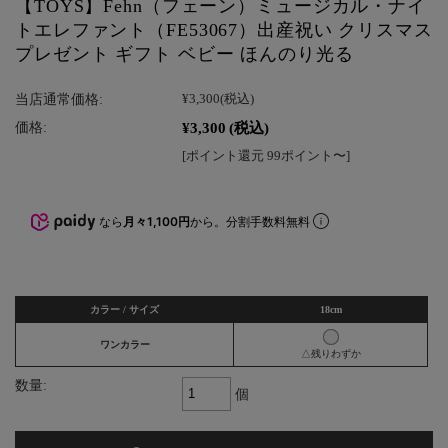
【TOYS】Fehn（フェーン）ミュージカル・ナイ
トエレファント（FE53067）出産祝い クリスマス
プレゼント ギフト ベビー ほんのり光る
当店通常価格:
¥3,300
(税込)
¥3,300
(税込)
価格:
[ポイント還元 99ポイント〜]
なら
月々1,100円
から。分割手数料無料
カラー / サイズ
18cm
ワンカラー
△残りわずか
数量:
個