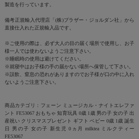
製造を行っています。
備考正規輸入代理店「(株)ブラザー・ジョルダン社」から
直接仕入れた正規輸入品です。
※ご使用の際は、必ず大人の目の届く場所で使用し、お子
様一人では使わないようご注意下さい。
※睡眠時の使用は避けてください。
※就寝中はお子様の手の届かない場所へ保管して下さい。
※誤飲、窒息の恐れがありますのでお子様が口の中に入れ
ないようご注意下さい。
商品カテゴリ：フェーン ミュージカル・ナイトエレファ
ント FE53067 おもちゃ 知育玩具 0歳 1歳 男の子 女の子 出
産祝い クリスマスプレゼント ギフト ベビー 0歳 1歳 誕生
日 男の子 女の子 新生児 0ヵ月 milktea ミルクティー
FE53067