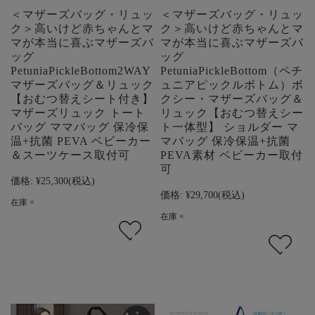
＜マザーズバッグ・リュッ
＜マザーズバッグ・リュッ
ク＞高いけど赤ちゃんとマ
ク＞高いけど赤ちゃんとマ
マが本当に喜ぶマザーズバ
マが本当に喜ぶマザーズバ
ッグ
ッグ
PetuniaPickleBottom2WAY
PetuniaPickleBottom（ペチ
マザーズバッグ＆リュック
ュニアピックルボトム）ボ
【おむつ替えシート付き】
クシー・マザーズバッグ＆
マザーズリュック トート
リュック【おむつ替えシー
バッグ ママバッグ 保冷保
ト一体型】 ショルダー マ
温+抗菌 PEVA ベビーカー
マバッグ 保冷保温+抗菌
＆スーツケース取付可
PEVA素材 ベビーカー取付
可
価格:
¥25,300
(税込)
価格:
¥29,700
(税込)
在庫 ×
在庫 ×