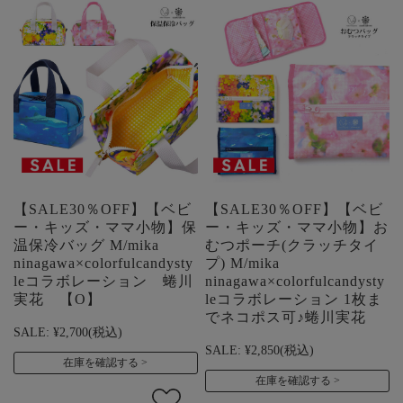
【SALE30％OFF】【ベビ
【SALE30％OFF】【ベビ
ー・キッズ・ママ小物】保
ー・キッズ・ママ小物】お
温保冷バッグ M/mika
むつポーチ(クラッチタイ
ninagawa×colorfulcandysty
プ) M/mika
leコラボレーション 蜷川
ninagawa×colorfulcandysty
実花 【O】
leコラボレーション 1枚ま
でネコポス可♪蜷川実花
SALE:
¥2,700
(税込)
SALE:
¥2,850
(税込)
在庫を確認する
在庫を確認する