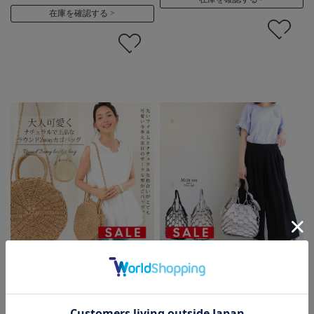
在庫を確認する
【SALE70％OFF】＜Milk
【SALE70％OFF】＜milk
tea next＞ラウンド2wayカ
tea next＞カッティングメ
ゴバッグ
ッシュバッグ