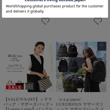
SALE:
¥1,315
(税込)
SALE:
¥1,195
(税込)
在庫を確認する
在庫を確認する
【SALE70％OFF】＜ママ
〈e.x.p.japon〉
バッグ・マザーズバッグ＞
LUXURIOUS マザーズリ
【Legato Largo】バンブー
ュック マザーズバッグ イ