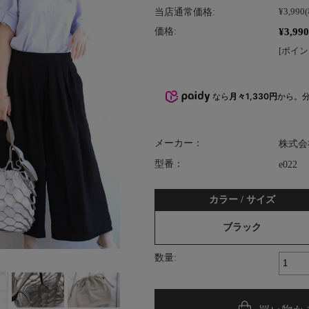
当店通常価格:
¥3,990
¥3,990
価格:
[ポイン
なら
月々1,330円
から。
メーカー：
株式会
型番：
e022
カラー / サイズ
ブラック
数量: