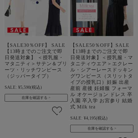
【SALE30％OFF】 SALE
【SALE50％OFF】SALE
【13時までのご注文で即
【13時までのご注文で即
日発送対象】 ＜授乳服・
日発送対象】＜授乳服・マ
マタニティ＞サテン＆プリ
タニティウエア＞エクレー
ーツ・リッチワンピース
ル・シアーレースドッキン
（ジッパータイプ）
グワンピース（スリットタ
イプの授乳口）妊娠 出産
SALE:
¥5,590
(税込)
産前 産後 妊婦服 フォーマ
ル オケージョン ドレス 卒
在庫を確認する
入園 卒入学 お宮参り 結婚
式 Milk tea
SALE:
¥4,195
(税込)
在庫を確認する