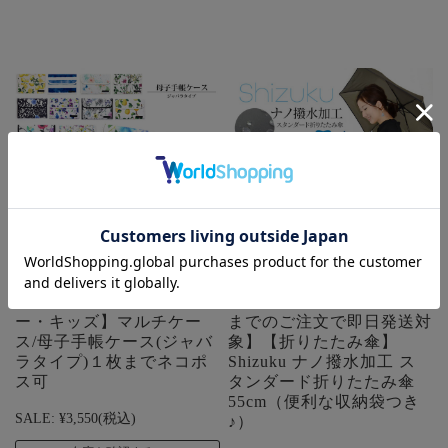
【SALE30％OFF】【ベビ
【SALE50％OFF】 【13時
ー・キッズ】マルチケー
までのご注文で即日発送対
ス/母子手帳ケース(ジャバ
象】【折りたたみ傘】
ラタイプ)１枚までネコポ
Shizuku ナノ撥水加工 ス
ス可
タンダード折りたたみ傘
55cm（便利な収納袋つき
SALE:
¥3,550
(税込)
♪）