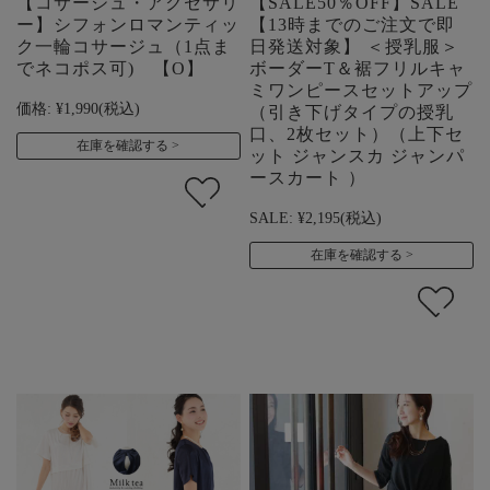
【コサージュ・アクセサリ
【SALE50％OFF】SALE
ー】シフォンロマンティッ
【13時までのご注文で即
ク一輪コサージュ（1点ま
日発送対象】 ＜授乳服＞
でネコポス可) 【O】
ボーダーT＆裾フリルキャ
ミワンピースセットアップ
価格:
¥1,990
(税込)
（引き下げタイプの授乳
口、2枚セット）（上下セ
在庫を確認する
ット ジャンスカ ジャンパ
ースカート ）
SALE:
¥2,195
(税込)
在庫を確認する