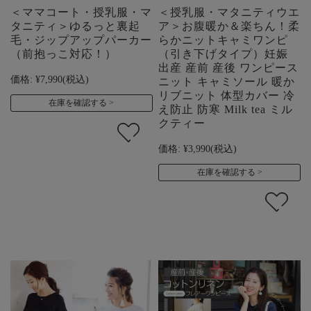
＜ママコート・授乳服・マ
＜授乳服・マタニティウエ
タニティ＞ゆるっと裏起
ア＞お腹暖か＆楽ちん！柔
毛・ジップアップパーカー
らかニットキャミワンピ
（前抱っこ対応！）
（引き下げタイプ）妊娠
出産 産前 産後 ワンピース
価格:
¥7,990
(税込)
ニット キャミソール 暖か
リブニット 体型カバー 冷
在庫を確認する
え防止 防寒 Milk tea ミル
クティー
価格:
¥3,990
(税込)
在庫を確認する