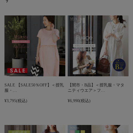
SALE 【SALE50％OFF】＜授乳
【闇市・B品】＜授乳服・マタ
服・…
ニティウエア＞フ…
¥3,795
(税込)
¥6,990
(税込)