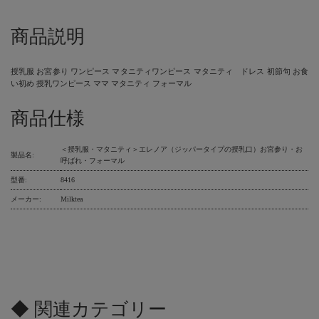
商品説明
授乳服 お宮参り ワンピース マタニティワンピース マタニティ ドレス 初節句 お食
い初め 授乳ワンピース ママ マタニティ フォーマル
商品仕様
＜授乳服・マタニティ＞エレノア（ジッパータイプの授乳口）お宮参り・お
製品名:
呼ばれ・フォーマル
型番:
8416
メーカー:
Milktea
◆ 関連カテゴリー