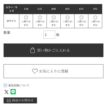
カラー / サ
C70
C75
D70
D75
E75
F75
イズ
ホワイト
△残りわ
△残りわ
△残りわ
△残りわ
△残りわ
△残りわ
ずか
ずか
ずか
ずか
ずか
ずか
数量:
枚
返品交換について