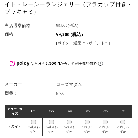
イト・レーシーランジェリー（ブラカップ付き・
ブラキャミ）
当店通常価格:
¥9,900
(税込)
¥9,900
(税込)
価格:
[ポイント還元 297ポイント〜]
なら
月々3,300円
から。分割手数料無料
メーカー：
ローズマダム
型番：
i035
カラー / サ
C70
C75
D70
D75
E75
F75
イズ
ホワイト
△残りわ
△残りわ
△残りわ
△残りわ
△残りわ
△残りわ
ずか
ずか
ずか
ずか
ずか
ずか