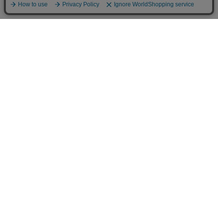
お買い物ガイド
マイページ
新着アイテム
再入荷アイテム
ランキング
ホーム
ミルクティーについて
お知らせ
コラム
スタッフブログ
Giftについて
Milk teaメンバーズクラブについて