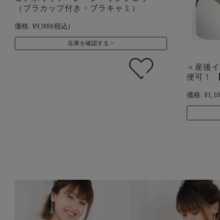
（ブラカップ付き・ブラキャミ）
価格:
¥9,900
(税込)
在庫を確認する
＜産後イ
便可！ 【
価格:
¥1,1