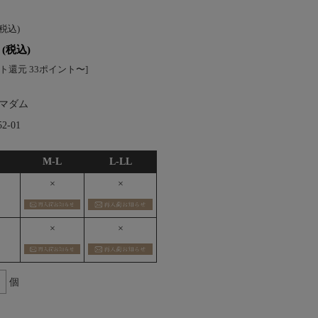
(税込)
(税込)
ト還元 33ポイント〜]
マダム
52-01
M-L
L-LL
×
×
×
×
個