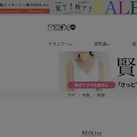
マタニティ
授乳服
産
TOP
特集
秋物