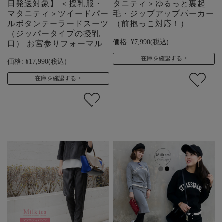
日発送対象】 ＜授乳服・
タニティ＞ゆるっと裏起
マタニティ＞ツイードパー
毛・ジップアップパーカー
ルボタンテーラードスーツ
（前抱っこ対応！）
（ジッパータイプの授乳
価格:
¥7,990
(税込)
口） お宮参りフォーマル
在庫を確認する
価格:
¥17,990
(税込)
在庫を確認する