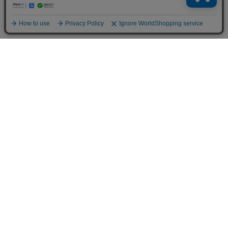
お買い物ガイド
マイページ
新着アイテム
再入荷アイテム
ランキング
ホーム
ミルクティーについて
お知らせ
コラム
スタッフブログ
Giftについて
Milk teaメンバーズクラブについて