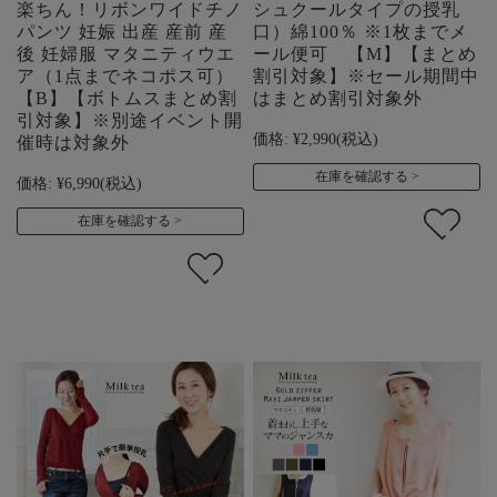
楽ちん！リボンワイドチノ
シュクールタイプの授乳
パンツ 妊娠 出産 産前 産
口）綿100％ ※1枚までメ
後 妊婦服 マタニティウエ
ール便可 【M】【まとめ
ア（1点までネコポス可）
割引対象】※セール期間中
【B】【ボトムスまとめ割
はまとめ割引対象外
引対象】※別途イベント開
価格:
¥2,990
(税込)
催時は対象外
在庫を確認する
価格:
¥6,990
(税込)
在庫を確認する