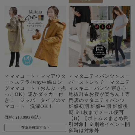
＜ママコート・ママアウタ
＜マタニティパンツ＞スー
ー＞ステラ4way中綿ロン
パーストレッチ・マタニテ
グママコート（おんぶ・抱
ィスキニーパンツ 穿き心
っこOK）暖かダッカー付
地抜群＆お腹が楽ちん！専
き！ ジッパータイプのマ
門店のマタニティパンツ
マコート 洗濯OK！
妊娠初期 妊娠中期 妊娠後
期 ※1枚までメール便可
価格:
¥18,990
(税込)
【B】【ボトムスまとめ割
引対象】※別途イベント開
在庫を確認する
催時は対象外