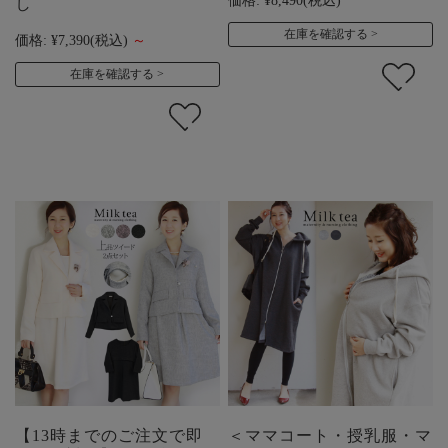
価格:
¥8,490
(税込)
し
在庫を確認する
価格:
¥7,390
(税込)
～
在庫を確認する
【13時までのご注文で即
＜ママコート・授乳服・マ