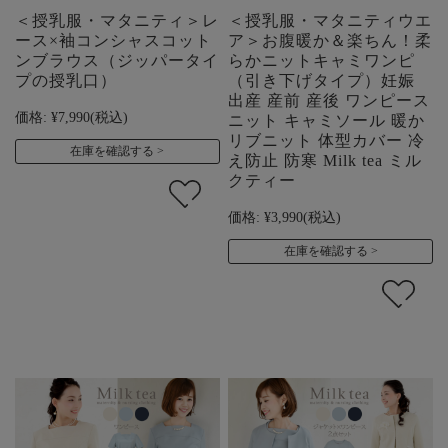
＜授乳服・マタニティ＞レ
＜授乳服・マタニティウエ
ース×袖コンシャスコット
ア＞お腹暖か＆楽ちん！柔
ンブラウス（ジッパータイ
らかニットキャミワンピ
プの授乳口）
（引き下げタイプ）妊娠
出産 産前 産後 ワンピース
価格:
¥7,990
(税込)
ニット キャミソール 暖か
リブニット 体型カバー 冷
在庫を確認する
え防止 防寒 Milk tea ミル
クティー
価格:
¥3,990
(税込)
在庫を確認する