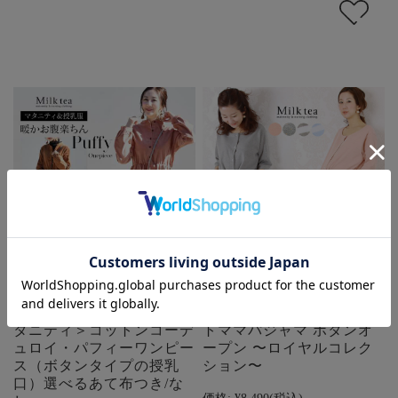
【13時までのご注文で即
＜授乳服 マタニティ＞カ
日発送対象】 ＜授乳服 マ
ップ付ビューティシルエッ
タニティ＞コットンコーデ
トママパジャマ ボタンオ
ュロイ・パフィーワンピー
ープン 〜ロイヤルコレク
ス（ボタンタイプの授乳
ション〜
口）選べるあて布つき/な