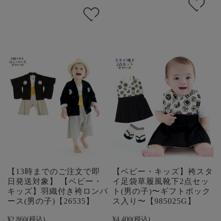
【13時までのご注文で即
【ベビー・キッズ】袴スタ
日発送対象】 【ベビー・
イ足袋草履風靴下2点セッ
キッズ】羽織付き袴ロンパ
ト(男の子)〜ギフトボック
ース(男の子)【26535】
ス入り〜【985025G】
¥2,860
(税込)
¥4,400
(税込)