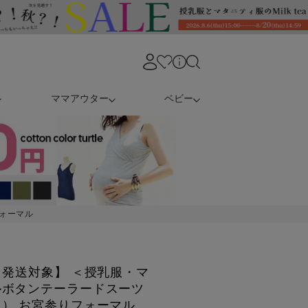
ママアウター
ベビー
ォーマル
日発送対象】 ＜授乳服・マ
ルボタンテーラードスーツ
） お宮参りフォーマル