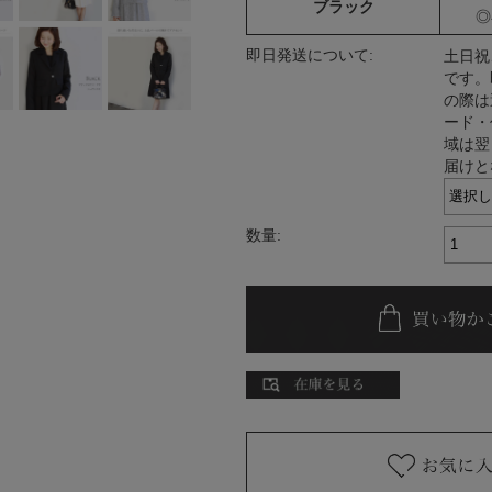
ブラック
◎
即日発送について:
土日祝
です。
の際は
ード・
域は翌
届けと
数量: