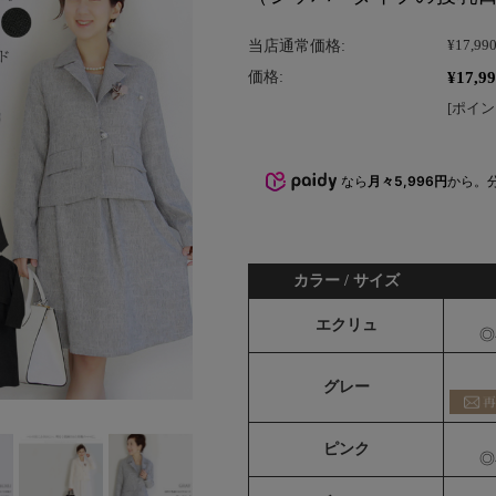
当店通常価格:
¥17,99
¥17,9
価格:
[ポイン
なら
月々5,996円
から。
カラー / サイズ
エクリュ
◎
グレー
ピンク
◎