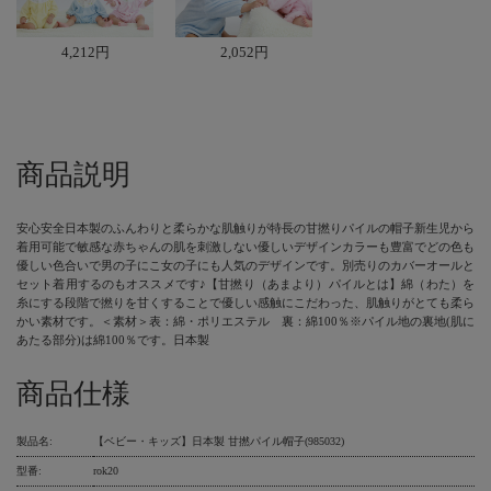
4,212円
2,052円
商品説明
安心安全日本製のふんわりと柔らかな肌触りが特長の甘撚りパイルの帽子新生児から
着用可能で敏感な赤ちゃんの肌を刺激しない優しいデザインカラーも豊富でどの色も
優しい色合いで男の子にこ女の子にも人気のデザインです。別売りのカバーオールと
セット着用するのもオススメです♪【甘撚り（あまより）パイルとは】綿（わた）を
糸にする段階で撚りを甘くすることで優しい感触にこだわった、肌触りがとても柔ら
かい素材です。＜素材＞表：綿・ポリエステル 裏：綿100％※パイル地の裏地(肌に
あたる部分)は綿100％です。日本製
商品仕様
製品名:
【ベビー・キッズ】日本製 甘撚パイル帽子(985032)
型番:
rok20