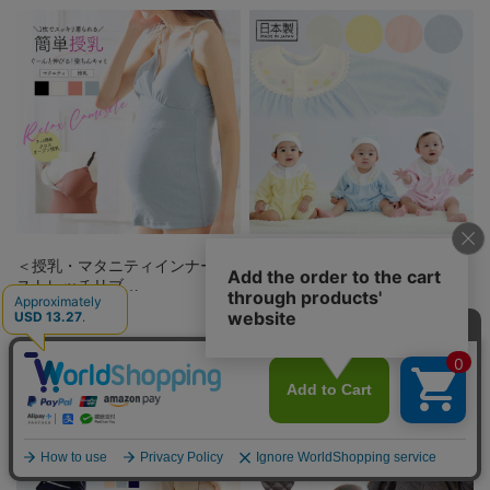
＜授乳・マタニティインナー＞
【ベビー・キッズ】日本製 甘撚
ストレッチリブ…
パイルドレスオ…
¥2,740
(税込)
¥4,290
(税込)