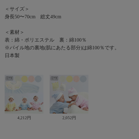
＜サイズ＞
身長50〜70cm 総丈49cm
＜素材＞
表：綿・ポリエステル 裏：綿100％
※パイル地の裏地(肌にあたる部分)は綿100％です。
日本製
4,212円
2,052円