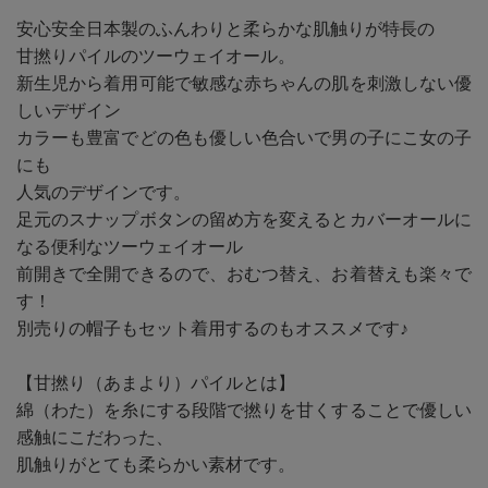
安心安全日本製のふんわりと柔らかな肌触りが特長の
甘撚りパイルのツーウェイオール。
新生児から着用可能で敏感な赤ちゃんの肌を刺激しない優
しいデザイン
カラーも豊富でどの色も優しい色合いで男の子にこ女の子
にも
人気のデザインです。
足元のスナップボタンの留め方を変えるとカバーオールに
なる便利なツーウェイオール
前開きで全開できるので、おむつ替え、お着替えも楽々で
す！
別売りの帽子もセット着用するのもオススメです♪
【甘撚り（あまより）パイルとは】
綿（わた）を糸にする段階で撚りを甘くすることで優しい
感触にこだわった、
肌触りがとても柔らかい素材です。