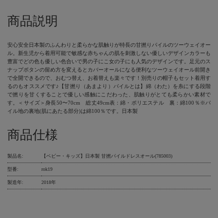
商品説明
安心安全日本製のふんわりと柔らかな肌触りが特長の甘撚りパイルのツーウェイオー
ル。新生児から着用可能で敏感な赤ちゃんの肌を刺激しない優しいデザインカラーも
豊富でどの色も優しい色合いで男の子にこ女の子にも人気のデザインです。足元のス
ナップボタンの留め方を変えるとカバーオールになる便利なツーウェイオール前開き
で全開できるので、おむつ替え、お着替えも楽々です！別売りの帽子もセット着用す
るのもオススメです♪【甘撚り（あまより）パイルとは】綿（わた）を糸にする段階
で撚りを甘くすることで優しい感触にこだわった、肌触りがとても柔らかい素材で
す。＜サイズ＞身長50〜70cm 総丈49cm表：綿・ポリエステル 裏：綿100％※パ
イル地の裏地(肌にあたる部分)は綿100％です。日本製
商品仕様
製品名:
【ベビー・キッズ】日本製 甘撚パイルドレスオール(785003)
型番:
rok19
製造年:
2018年