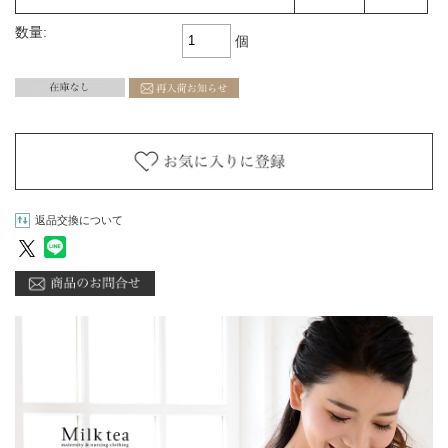
数量:
個
返品交換について