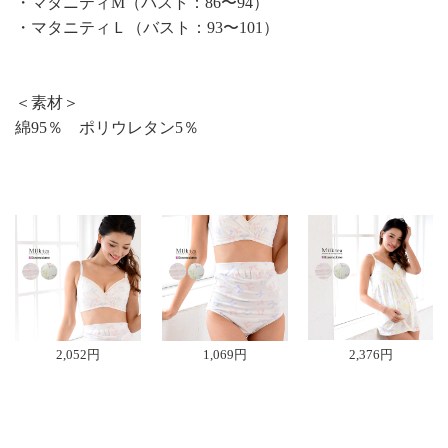
・マタニティM（バスト：86〜94）
・マタニティＬ（バスト：93〜101）
＜素材＞
綿95％ ポリウレタン5％
2,052円
1,069円
2,376円