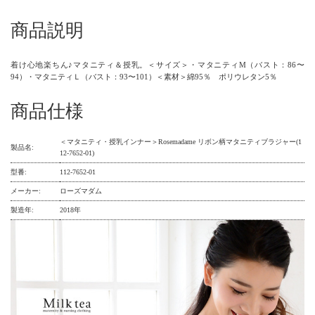
商品説明
着け心地楽ちん♪マタニティ＆授乳。＜サイズ＞・マタニティM（バスト：86〜
94）・マタニティＬ（バスト：93〜101）＜素材＞綿95％ ポリウレタン5％
商品仕様
＜マタニティ・授乳インナー＞Rosemadame リボン柄マタニティブラジャー(1
製品名:
12-7652-01)
型番:
112-7652-01
メーカー:
ローズマダム
製造年:
2018年