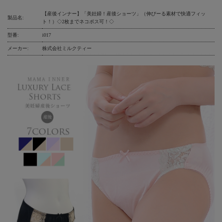
【産後インナー】「美妊婦！産後ショーツ」（伸びーる素材で快適フィッ
製品名:
ト！）◇2枚までネコポス可！◇
型番:
i017
メーカー:
株式会社ミルクティー