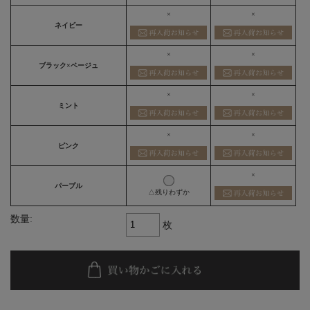
×
×
ネイビー
×
×
ブラック×ベージュ
×
×
ミント
×
×
ピンク
×
パープル
△残りわずか
数量:
枚