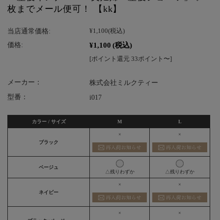
枚までメール便可！ 【kk】
当店通常価格:
¥1,100
(税込)
¥1,100
(税込)
価格:
[ポイント還元 33ポイント〜]
メーカー：
株式会社ミルクティー
型番：
i017
カラー / サイズ
M
L
×
×
ブラック
ベージュ
△残りわずか
△残りわずか
×
×
ネイビー
×
×