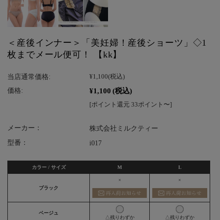
＜産後インナー＞「美妊婦！産後ショーツ」◇1
枚までメール便可！ 【kk】
当店通常価格:
¥1,100
(税込)
¥1,100
(税込)
価格:
[ポイント還元 33ポイント〜]
メーカー：
株式会社ミルクティー
型番：
i017
カラー / サイズ
M
L
×
×
ブラック
ベージュ
△残りわずか
△残りわずか