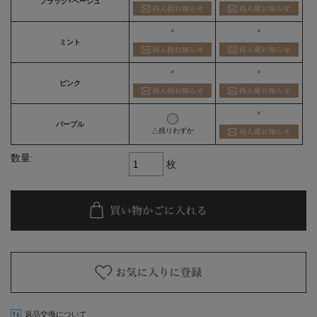
ブラック×ベージュ
×
×
ミント
×
×
ピンク
×
パープル
△残りわずか
数量:
枚
返品交換について