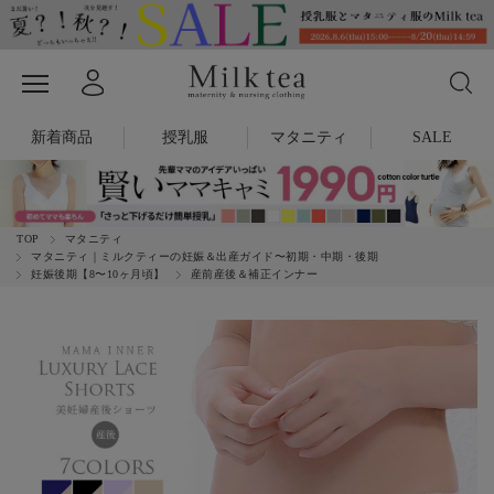
新着商品
授乳服
マタニティ
SALE
TOP
マタニティ
マタニティ｜ミルクティーの妊娠＆出産ガイド〜初期・中期・後期
妊娠後期【8〜10ヶ月頃】
産前産後＆補正インナー