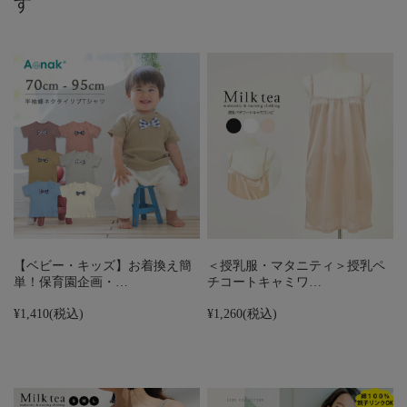
す
【ベビー・キッズ】お着換え簡
＜授乳服・マタニティ＞授乳ペ
単！保育園企画・…
チコートキャミワ…
¥1,410
(税込)
¥1,260
(税込)