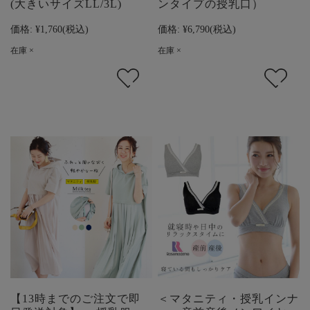
(大きいサイズLL/3L)
ンタイプの授乳口）
価格:
¥1,760
(税込)
価格:
¥6,790
(税込)
在庫 ×
在庫 ×
【13時までのご注文で即
＜マタニティ・授乳インナ