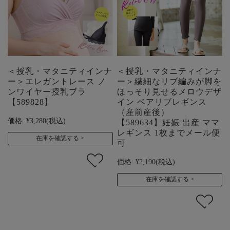
＜授乳・マタニティインナ
＜授乳・マタニティインナ
ー＞エレガントレース ノ
ー＞繊細なリブ編みが脚を
ンワイヤー授乳ブラ
ほっそり見せるメロウデザ
【589828】
イン ベアリブレギンス
（産前産後）
価格:
¥3,280
(税込)
【589634】妊娠 出産 ママ
レギンス 1枚までメール便
在庫を確認する
可
価格:
¥2,190
(税込)
在庫を確認する