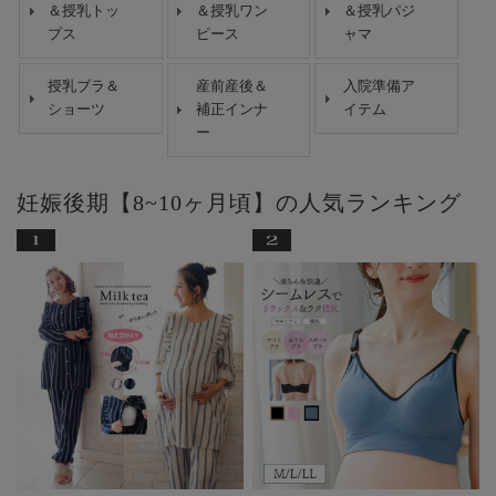
＆授乳トッ
＆授乳ワン
＆授乳パジ
プス
ピース
ャマ
授乳ブラ＆
産前産後＆
入院準備ア
ショーツ
補正インナ
イテム
ー
妊娠後期【8~10ヶ月頃】の人気ランキング