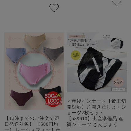
＜産後インナー＞【帝王切
開対応】片開き産じょくシ
ョーツ2枚セット
【13時までのご注文で即
【589610】出産準備品 産
日発送対象】 【500円均
褥ショーツ さんじょく
一】 レーシィフィット産