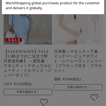
【SALE50％OFF】SALE
日本製＜マタニティ下着・
【13時までのご注文で即
インナー＞ピュアホワイ
日発送対象】 ＜授乳服・
ト・レーシーランジェリー
マタニティ＞ナチュラルビ
（ブラカップ付き・ブラキ
ューティ・ドルマン２（ジ
ャミ）
ッパータイプ）
価格:
¥9,900
(税込)
SALE:
¥3,245
(税込)
在庫を確認する
在庫を確認する