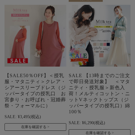
【SALE50％OFF】＜授乳
SALE 【13時までのご注文
服・マタニティ＞クレア・
で即日発送対象】 ＜マタ
シアースリーブドレス（ジ
ニティ・授乳服＞新色入
ッパータイプの授乳口 お
荷！メルティコットン・ニ
宮参り・お呼ばれ・冠婚葬
ットVネックトップス（ジ
祭・フォーマルに）
ッパータイプの授乳口）綿
100％
SALE:
¥3,495
(税込)
SALE:
¥6,290
(税込)
在庫を確認する
在庫を確認する