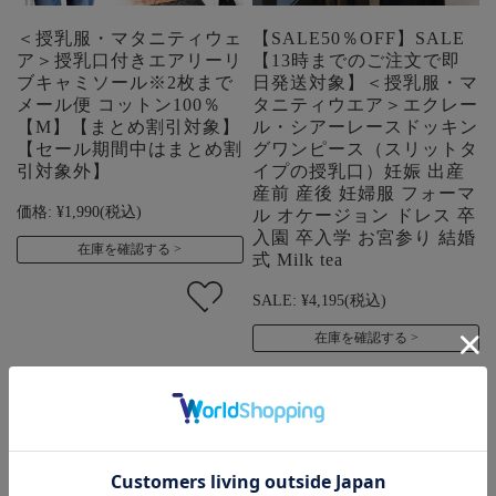
＜授乳服・マタニティウェ
【SALE50％OFF】SALE
ア＞授乳口付きエアリーリ
【13時までのご注文で即
ブキャミソール※2枚まで
日発送対象】＜授乳服・マ
メール便 コットン100％
タニティウエア＞エクレー
【M】【まとめ割引対象】
ル・シアーレースドッキン
【セール期間中はまとめ割
グワンピース（スリットタ
引対象外】
イプの授乳口）妊娠 出産
産前 産後 妊婦服 フォーマ
価格:
¥1,990
(税込)
ル オケージョン ドレス 卒
入園 卒入学 お宮参り 結婚
在庫を確認する
式 Milk tea
SALE:
¥4,195
(税込)
在庫を確認する