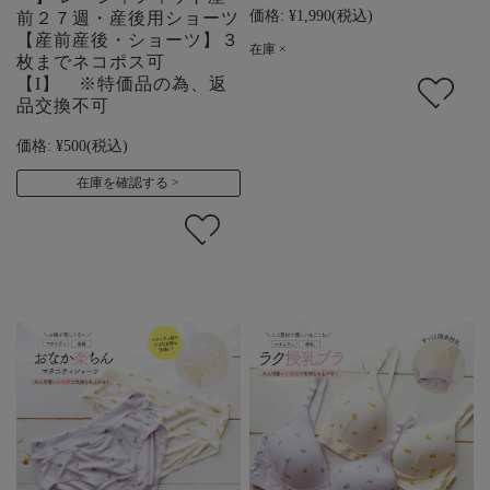
価格:
¥1,990
(税込)
前２７週・産後用ショーツ
【産前産後・ショーツ】３
在庫 ×
枚までネコポス可
【I】 ※特価品の為、返
品交換不可
価格:
¥500
(税込)
在庫を確認する