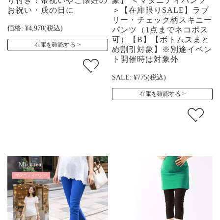
り付き！帯祝いやご懐妊の
象】 ＜マタニティパンツ
お祝い・戌の日に
＞【在庫限りSALE】ラブ
リー・チェック柄スキニー
価格:
¥4,970
(税込)
パンツ（1点までネコポス
可）【B】【ボトムスまと
在庫を確認する
め割引対象】※別途イベン
ト開催時は対象外
SALE:
¥775
(税込)
在庫を確認する