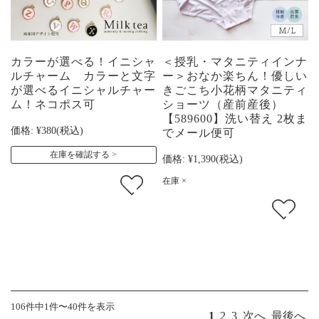
カラーが選べる！イニシャ
＜授乳・マタニティインナ
ルチャーム カラーと文字
ー＞おなか楽ちん！優しい
が選べるイニシャルチャー
きごこち小花柄マタニティ
ム！ネコポス可
ショーツ（産前産後）
【589600】洗い替え 2枚ま
価格:
¥380
(税込)
でメール便可
在庫を確認する
価格:
¥1,390
(税込)
在庫 ×
106件中1件〜40件を表示
1
2
3
次へ
最後へ