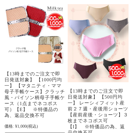
【13時までのご注文で即
日発送対象】 【1000円均
一】 【マタニティ・ママ
【13時までのご注文で即
母子手帳ケース】クラッチ
日発送対象】 【500円均
風・パイソン柄母子手帳ケ
一】 レーシィフィット産
ース（1点までネコポス
前２７週・産後用ショーツ
可）【E】 ※特価品の
【産前産後・ショーツ】３
為、返品交換不可
枚までネコポス可
価格:
¥1,000
(税込)
【I】 ※特価品の為、返
品交換不可