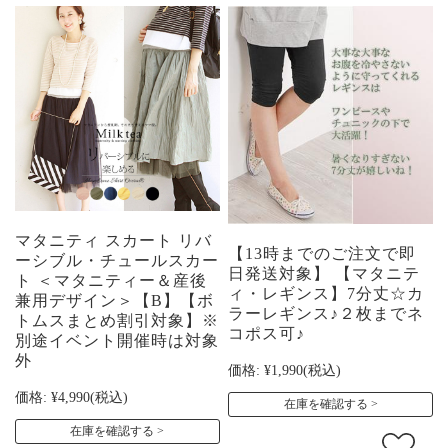
マタニティ スカート リバ
【13時までのご注文で即
ーシブル・チュールスカー
日発送対象】 【マタニテ
ト ＜マタニティー＆産後
ィ・レギンス】7分丈☆カ
兼用デザイン＞【B】【ボ
ラーレギンス♪２枚までネ
トムスまとめ割引対象】※
コポス可♪
別途イベント開催時は対象
外
価格:
¥1,990
(税込)
価格:
¥4,990
(税込)
在庫を確認する
在庫を確認する