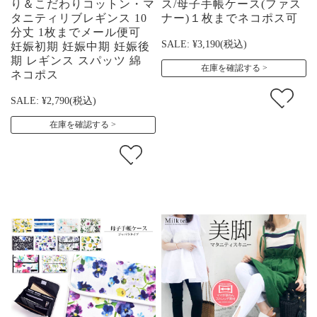
り＆こだわりコットン・マ
ス/母子手帳ケース(ファス
タニティリブレギンス 10
ナー)１枚までネコポス可
分丈 1枚までメール便可
SALE:
¥3,190
(税込)
妊娠初期 妊娠中期 妊娠後
期 レギンス スパッツ 綿
在庫を確認する
ネコポス
SALE:
¥2,790
(税込)
在庫を確認する