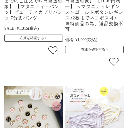
までのご注文で即日発送対
日発送対象】 【1000円均
象】 【マタニティ・パン
一】 ＜マタニティレギン
ツ】ビューティカプリパン
ス＞ゴールドボタンレギン
ツ 7分丈パンツ
ス♪2枚までネコポス可♪
※特価品の為、返品交換不
SALE:
¥1,315
(税込)
可
在庫を確認する
価格:
¥1,000
(税込)
在庫を確認する