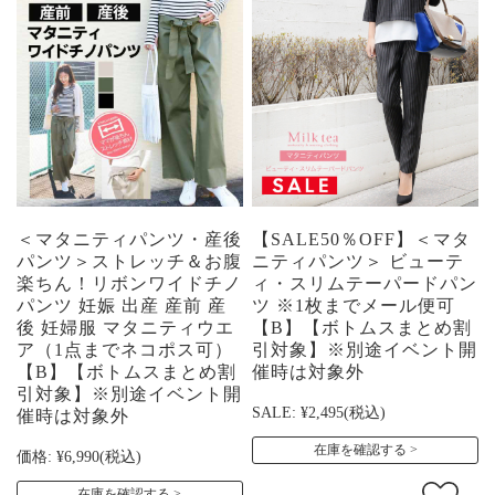
＜マタニティパンツ・産後
【SALE50％OFF】＜マタ
パンツ＞ストレッチ＆お腹
ニティパンツ＞ ビューテ
楽ちん！リボンワイドチノ
ィ・スリムテーパードパン
パンツ 妊娠 出産 産前 産
ツ ※1枚までメール便可
後 妊婦服 マタニティウエ
【B】【ボトムスまとめ割
ア（1点までネコポス可）
引対象】※別途イベント開
【B】【ボトムスまとめ割
催時は対象外
引対象】※別途イベント開
SALE:
¥2,495
(税込)
催時は対象外
在庫を確認する
価格:
¥6,990
(税込)
在庫を確認する