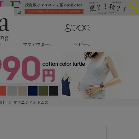
ママアウター
ベビー
頃】
マタニティボトムス