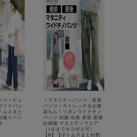
ンツ＞ビュ
＜マタニティパンツ・産後
ワイドパン
パンツ＞ストレッチ＆お腹
トムスまと
楽ちん！リボンワイドチノ
別途イベン
パンツ 妊娠 出産 産前 産後
外
妊婦服 マタニティウエア
（1点までネコポス可）
【B】【ボトムスまとめ割