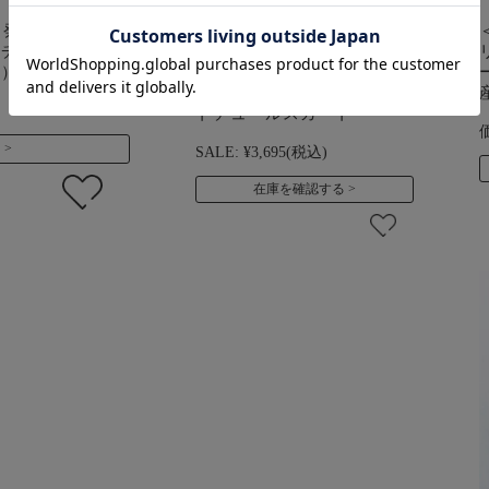
日発送対象】 ＜
【SALE50％OFF】SALE
ッチベロア・ミデ
【13時までのご注文で即日
用）
発送対象】 ＜マタニティ・
スカート＞ドルチェ・ドッ
トチュールスカート
る
SALE:
¥3,695
(税込)
在庫を確認する