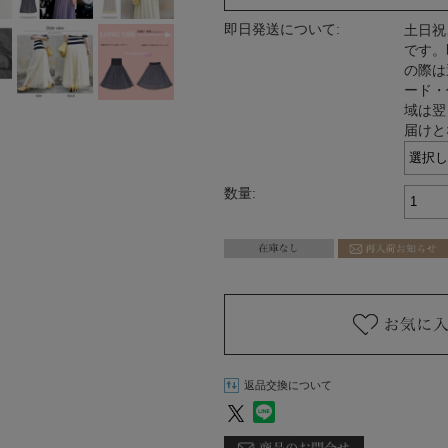
即日発送について:
土日祝
です。
の際は
ード・
域は翌
届けと
数量:
返品交換について