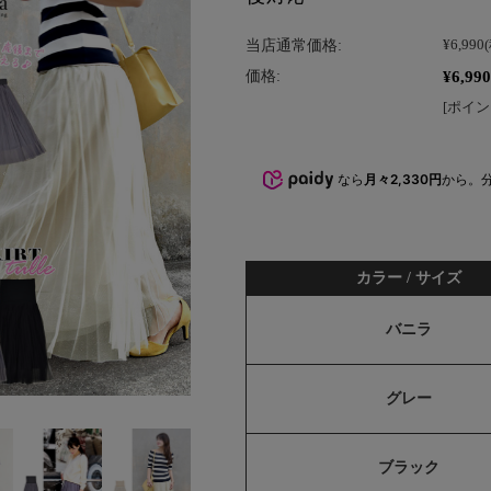
当店通常価格:
¥6,990
¥6,990
価格:
[ポイン
なら
月々2,330円
から。
カラー / サイズ
バニラ
グレー
ブラック