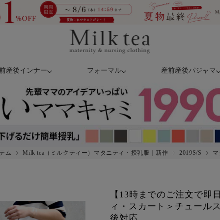
前産後インナー
フォーマル
産前産後パジャマ
テム
Milk tea（ミルクティー）マタニティ・授乳服｜新作
2019S/S
マ
【13時までのご注文で即
ィ・スカート＞チュールス
後対応