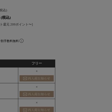
(税込)
(税込)
ト還元 209ポイント〜]
分割手数料無料
フリー
×
×
×