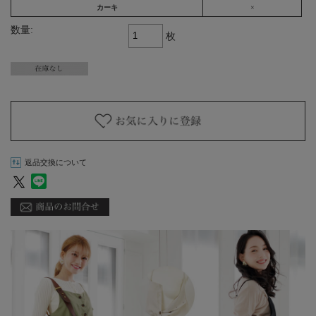
カーキ
×
数量:
枚
返品交換について