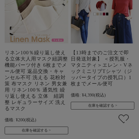
リネン100％繰り返し使え
【13時までのご注文で即
る立体大人用マスク紐調整
日発送対象】 ＜授乳服・
機能パーツ付き 6枚までメ
マタニティ＞エレン・Vネ
ール便可 返品交換・キャ
ックミニリブTシャツ（ジ
ンセル不可 洗える 花粉対
ッパータイプの授乳口）1
策 布マスク リネン 男女兼
枚までメール便可
用 リネン100％ 通気性 繰
価格:
¥4,390
(税込)
り返し使える 立体 紐調
整 レギュラーサイズ 洗え
在庫を確認する
るマスク
価格:
¥200
(税込)
在庫を確認する