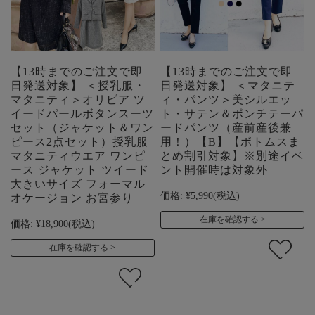
【13時までのご注文で即
【13時までのご注文で即
日発送対象】 ＜授乳服・
日発送対象】 ＜マタニテ
マタニティ＞オリビア ツ
ィ・パンツ＞美シルエッ
イードパールボタンスーツ
ト・サテン＆ポンチテーパ
セット（ジャケット＆ワン
ードパンツ（産前産後兼
ピース2点セット）授乳服
用！）【B】【ボトムスま
マタニティウエア ワンピ
とめ割引対象】※別途イベ
ース ジャケット ツイード
ント開催時は対象外
大きいサイズ フォーマル
価格:
¥5,990
(税込)
オケージョン お宮参り
在庫を確認する
価格:
¥18,900
(税込)
在庫を確認する