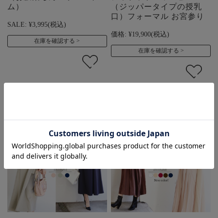
ム）
（ジッパータイプの授乳
口）フォーマル お宮参り
SALE:
¥3,995
(税込)
価格:
¥19,900
(税込)
在庫を確認する
在庫を確認する