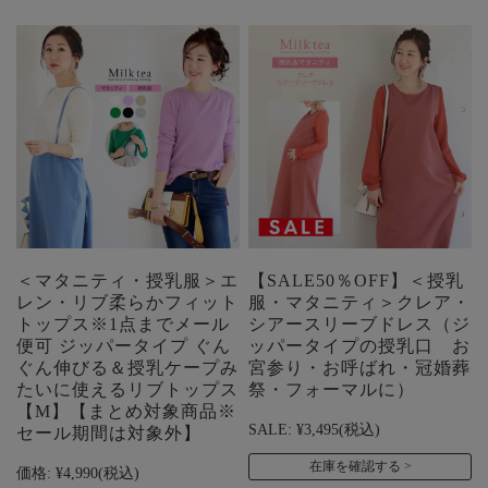
＜マタニティ・授乳服＞エ
【SALE50％OFF】＜授乳
レン・リブ柔らかフィット
服・マタニティ＞クレア・
トップス※1点までメール
シアースリーブドレス（ジ
便可 ジッパータイプ ぐん
ッパータイプの授乳口 お
ぐん伸びる＆授乳ケープみ
宮参り・お呼ばれ・冠婚葬
たいに使えるリブトップス
祭・フォーマルに）
【M】【まとめ対象商品※
SALE:
¥3,495
(税込)
セール期間は対象外】
在庫を確認する
価格:
¥4,990
(税込)