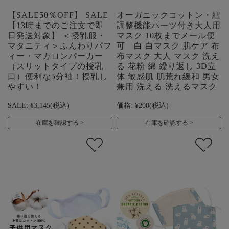
【SALE50％OFF】 SALE
オーガニックコットン・紐
【13時までのご注文で即
調整機能パーツ付き大人用
日発送対象】 ＜授乳服・
マスク 10枚までメール便
マタニティ＞ふんわりパフ
可 白 白マスク 肌ケア 布
ィー・マカロンパーカー
布マスク 大人 マスク 洗え
（スリットタイプの授乳
る 花粉 綿 繰り返し 3D立
口）便利な5分袖！授乳し
体 敏感肌 肌荒れ緩和 男女
やすい！
兼用 洗える 洗えるマスク
SALE:
¥3,145
(税込)
価格:
¥200
(税込)
在庫を確認する
在庫を確認する