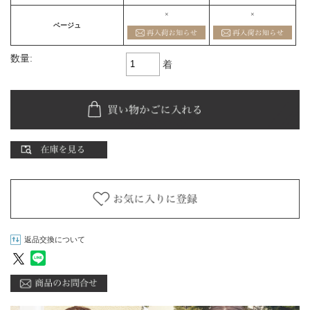
×
×
ベージュ
数量:
着
返品交換について