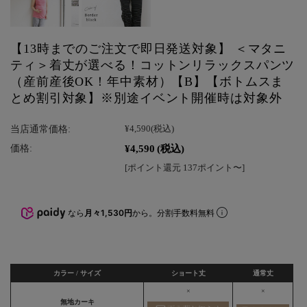
【13時までのご注文で即日発送対象】 ＜マタニ
ティ＞着丈が選べる！コットンリラックスパンツ
（産前産後OK！年中素材）【B】【ボトムスま
とめ割引対象】※別途イベント開催時は対象外
当店通常価格:
¥4,590
(税込)
¥4,590
(税込)
価格:
[ポイント還元 137ポイント〜]
なら
月々1,530円
から。分割手数料無料
カラー / サイズ
ショート丈
通常丈
×
×
無地カーキ